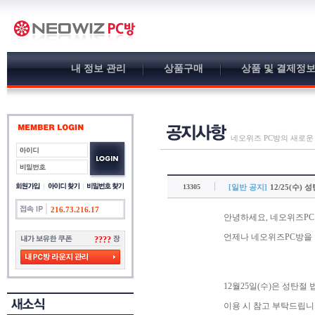
내 정보 관리
상품구매
상품 및 결제정
네오위즈 PC방의 새로운
13305
[일반 공지]
12/25(수)
216.73.216.17
안녕하세요, 네오위즈PC
언제나 네오위즈PC방을
????
12월25일(수)은 성탄
이용 시 참고 부탁드립니