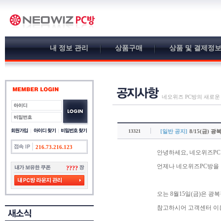
내 정보 관리
상품구매
상품 및 결제정
네오위즈 PC방의 새로운
13321
[일반 공지]
8/15(금) 
216.73.216.123
안녕하세요, 네오위즈PC
언제나 네오위즈PC방을
????
오는 8월15일(금)은 
참고하시어 고객센터 이