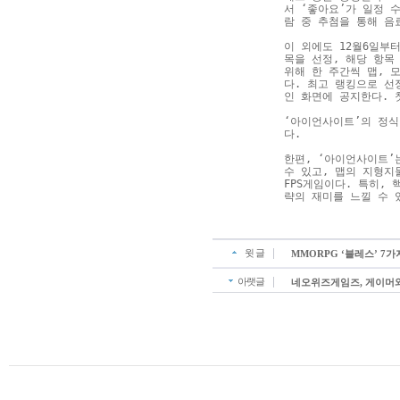
서 ‘좋아요’가 일정 
람 중 추첨을 통해 음
이 외에도 12월6일부
목을 선정, 해당 항목
위해 한 주간씩 맵, 
다. 최고 랭킹으로 선
인 화면에 공지한다. 
‘아이언사이트’의 정식
다.
한편, ‘아이언사이트’
수 있고, 맵의 지형지
FPS게임이다. 특히,
략의 재미를 느낄 수 
윗 글
MMORPG ‘블레스’ 7
아랫글
네오위즈게임즈, 게이머와