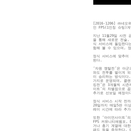
[2016-1206] 
인 FPS(1인칭 슈팅
지난 11월29일 사전
을 통해 새로운 전술,
식 서비스에 돌입한다는
험해 볼 수 있으며, 
정식 서비스에 맞추어 
된다.
‘자원 쟁탈전’은 아군
와도 전투를 벌이게 되
이 승리하는 방식이다.
가지로 운영되며, 클랜
킹전’은 3개월씩 시즌
이트’의 차별점으로 꼽
추가로 선보일 예정이
정식 서비스 시작 전까
20일까지 매일5판 이
레이 시간에 따라 추가
또한 ‘아이언사이트’의
FPS 커뮤니티에펨포
,
거나 총기 계열에 대한
패드 등을 증정한다. 