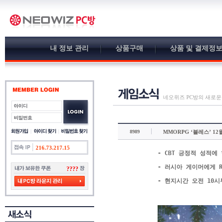
내 정보 관리
상품구매
상품 및 결제정
네오위즈 PC방의 새로운
8989
MMORPG ‘블레스’ 1
216.73.217.15
- CBT
긍정적 성적에 
-
러시아 게이머에게 R
????
-
현지시간 오전 10시