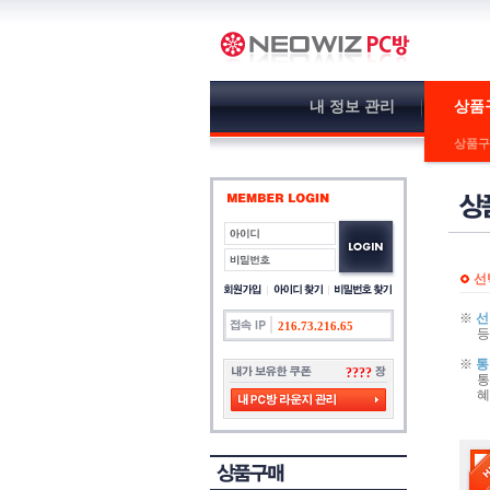
내 정보 관리
상품
상품구
선
※
선
216.73.216.65
등
※
통
????
통
혜