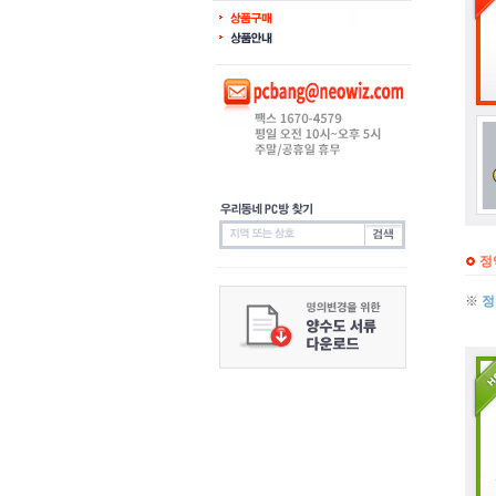
정
※
정