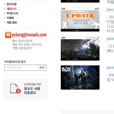
개발
[8941
- 
다양
11
이즈
[8940
- 
(화
[8939
- 
점 