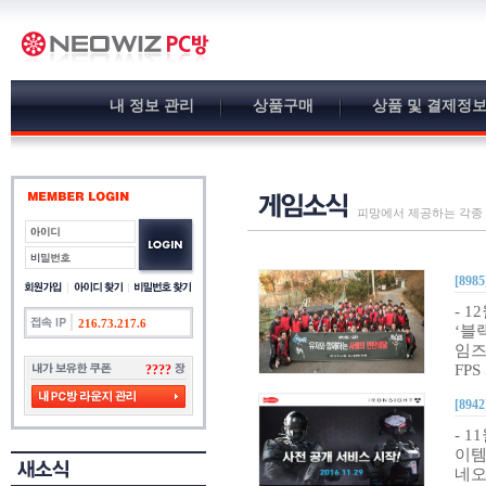
내 정보 관리
상품구매
상품 및 결제정
피망에서 제공하는 각종
[8985
- 
216.73.217.6
‘블
임즈
FP
????
[8942
- 
이템
네오