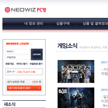
내 정보 관리
상품구매
상품 및 결제정
피망에서 제공하는 각종
[8837
- 
216.73.217.146
자팀
????
[8836
- 
이은
&nb