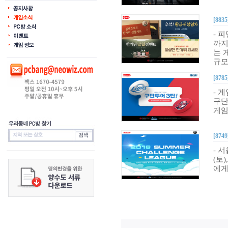
[8835
- 
까지
는 
규모
[8785
- 
구단
게임
[8749
- 
(토
에게