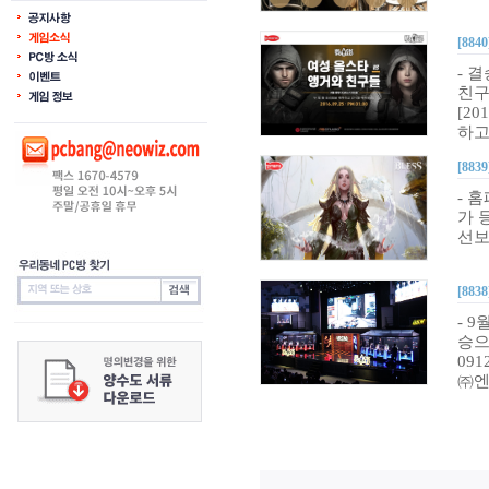
[8840
- 
친구
[2
하고
[8839
- 
가 
선보
[8838
- 9
승으
09
㈜엔