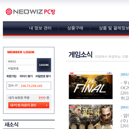
내 정보 관리
상품구매
상품 및 결제정
피망에서 제공하는 각종
[8842
- 
216.73.216.143
OG
[2
하고
????
[8841
- 
(수
[201